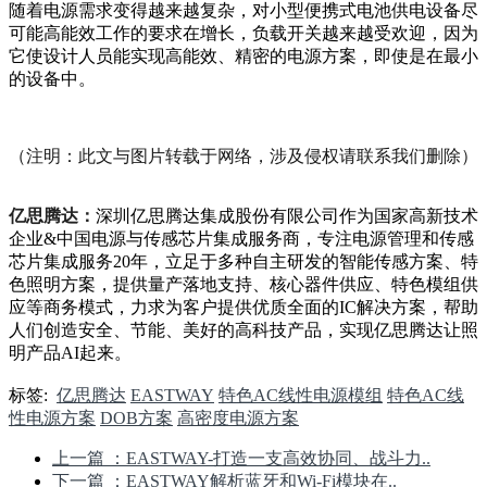
随着电源需求变得越来越复杂，对小型便携式电池供电设备尽
可能高能效工作的要求在增长，负载开关越来越受欢迎，因为
它使设计人员能实现高能效、精密的电源方案
，即使是在最小
的设备中。
（注明：此文与图片转载于网络，涉及侵权请联系我们删除）
亿思腾达：
深圳亿思腾达集成股份有限公司作为国家高新技术
企业&中国电源与传感芯片集成服务商，专注电源管理和传感
芯片集成服务20年，立足于多种自主研发的智能传感方案、特
色照明方案，提供量产落地支持、核心器件供应、特色模组供
应等商务模式，力求为客户提供优质全面的IC解决方案，帮助
人们创造安全、节能、美好的高科技产品，实现亿思腾达让照
明产品AI起来。
标签:
亿思腾达
EASTWAY
特色AC线性电源模组
特色AC线
性电源方案
DOB方案
高密度电源方案
上一篇
：EASTWAY-打造一支高效协同、战斗力..
下一篇
：EASTWAY解析蓝牙和Wi-Fi模块在..