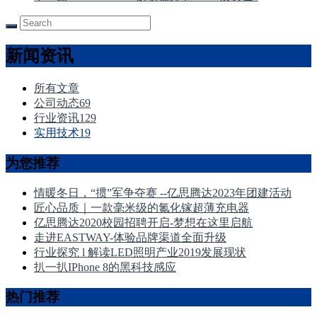
新闻资讯
所有文章
公司动态
69
行业资讯
129
实用技术
19
为您推荐
情暖冬日，“掼”军争夺赛 --亿思腾达2023年团建活动
匠心品质｜一款毫米级的氮化镓超薄充电器
亿思腾达2020校园招聘开启-梦想在这里启航
走进EASTWAY-体验品牌渠道全面升级
行业探究 l 解读LED照明产业2019发展现状
扒一扒IPhone 8的黑科技感应
热门推荐