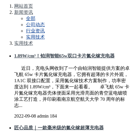
网站首页
新闻资讯
全部
公司动态
行业资讯
实用技术
实用技术
1.89W/cm³！铂润智能65w双口卡片氮化镓充电器
近日，充电头网收到了一个由铂润智能提供方案的卓
飞航 65w 卡片氮化镓充电器，它拥有超薄的卡片外观，
1A1C 双接口配置，采用氮化镓技术方案制作，功率密
度达到 1.89W/cm³，下面来一起看看。 卓飞航 65w 卡
片氮化镓充电器壳体便面采用光滑亮面的青空蓝电镀喷
涂工艺打造，并印刷着南京航空航天大学 70 周年的标
志...
2022-09-08
admin
184
匠心品质｜一款毫米级的氮化镓超薄充电器