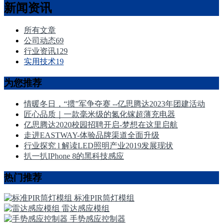
新闻资讯
所有文章
公司动态
69
行业资讯
129
实用技术
19
为您推荐
情暖冬日，“掼”军争夺赛 --亿思腾达2023年团建活动
匠心品质｜一款毫米级的氮化镓超薄充电器
亿思腾达2020校园招聘开启-梦想在这里启航
走进EASTWAY-体验品牌渠道全面升级
行业探究 l 解读LED照明产业2019发展现状
扒一扒IPhone 8的黑科技感应
热门推荐
标准PIR筒灯模组
雷达感应模组
手势感应控制器