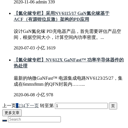
2020-11-06
admin
339
【氮化镓专栏】采用NV6115/17 GaN氮化镓基于
ACF（有源钳位反激）架构的PD应用
设计GaN氮化镓 PD充电器产品，首先需要评估产品空
间，根据空间大小，计算空间内功率密度。...
2020-07-03
小亿
1619
【氮化镓专栏】NV612X GaNFast™ 功率半导体器件的
热处理
最新的纳微GaNFast™ 电源集成电路NV6123/25/27，集
成在6mmx8mm 的QFN封装内……...
2020-06-08
小亿
978
上一页
1
2
3
4
下一页
转至第
更多文章