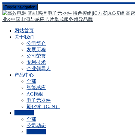
Toggle navigation
网站首页
关于我们
公司简介
发展历程
公司荣誉
专利技术
企业领导人
产品中心
全部
智能感应
AC模组
电子元器件
氮化镓（GaN）
新闻资讯
全部
公司动态
行业资讯