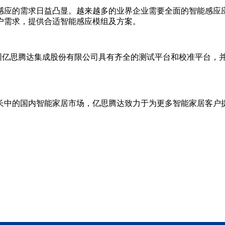
感应的需求日益凸显。越来越多的业界企业需要全面的智能感应
户需求，提供合适智能感应模组及方案。
圳亿思腾达集成股份有限公司具有齐全的测试平台和校准平台，
长中的国内智能家居市场，亿思腾达致力于为更多智能家居客户