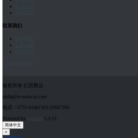
行业资讯
实用技术
联系我们
加入我们
在线反馈
在线留言
0755-83481303
版权所有 亿思腾达
philip@e-eastway.com
电话：0755-83481303 83687396
Powered by
MetInfo
5.3.19
简体中文
×