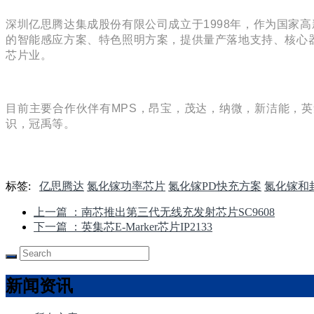
深圳亿思腾达集成股份有限公司成立于1998年，作为国家
的智能感应方案、特色照明方案，提供量产落地支持、核心
芯片业。
目前主要合作伙伴有MPS，昂宝，茂达，纳微，新洁能，
识，冠禹等。
标签:
亿思腾达
氮化镓功率芯片
氮化镓PD快充方案
氮化镓和
上一篇
：南芯推出第三代无线充发射芯片SC9608
下一篇
：英集芯E-Marker芯片IP2133
新闻资讯