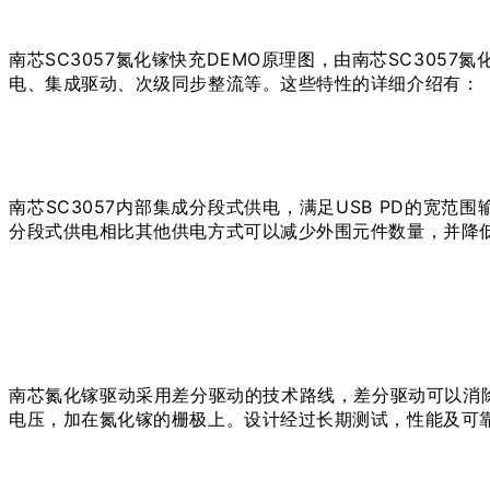
南芯SC3057氮化镓快充DEMO原理图，由南芯SC3057
电、集成驱动、次级同步整流等。这些特性的详细介绍有：
南芯SC3057内部集成分段式供电，满足USB PD的宽
分段式供电相比其他供电方式可以减少外围元件数量，并降低
南芯氮化镓驱动采用差分驱动的技术路线，差分驱动可以消
电压，加在氮化镓的栅极上。设计经过长期测试，性能及可