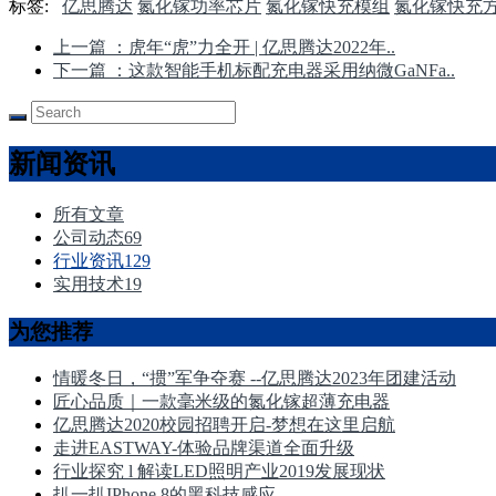
标签:
亿思腾达
氮化镓功率芯片
氮化镓快充模组
氮化镓快充
上一篇
：虎年“虎”力全开 | 亿思腾达2022年..
下一篇
：这款智能手机标配充电器采用纳微GaNFa..
新闻资讯
所有文章
公司动态
69
行业资讯
129
实用技术
19
为您推荐
情暖冬日，“掼”军争夺赛 --亿思腾达2023年团建活动
匠心品质｜一款毫米级的氮化镓超薄充电器
亿思腾达2020校园招聘开启-梦想在这里启航
走进EASTWAY-体验品牌渠道全面升级
行业探究 l 解读LED照明产业2019发展现状
扒一扒IPhone 8的黑科技感应