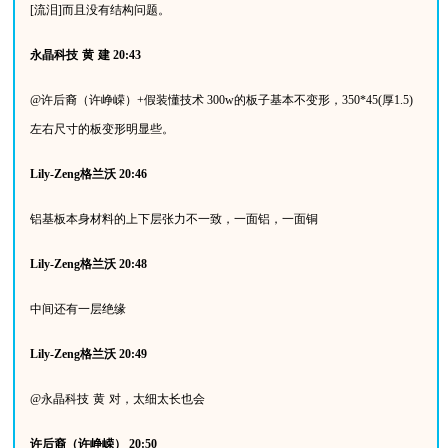
[
流泪
]
而且没有结构问题。
永晶科技
黄
建
20:43
@
许后裔（许峥嵘）
+
假装懂技术
300w
的板子基本不变形，
350*45(
厚
1.5)
左右尺寸的板变形明显些。
Lily-Zeng
格兰沃
20:46
铝基板本身材料的上下层张力不一致，一面铝，一面铜
Lily-Zeng
格兰沃
20:48
中间还有一层绝缘
Lily-Zeng
格兰沃
20:49
@
永晶科技
黄
对，太细太长也会
许后裔（许峥嵘）
20:50