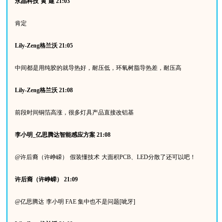
永晶科技
黄
建
21:03
肯定
Lily-Zeng
格兰沃
21:05
中间都是用纯胶的就导热好，耐压低，环氧树脂导热差，耐压高
Lily-Zeng
格兰沃
21:08
前段时间铜箔高涨，很多灯具产品直接改铝基
李小明
_
亿思腾达智能感应方案
21:08
@
许后裔（许峥嵘）
假装懂技术
大面积
PCB
、
LED
分散了还可以吧！
许后裔（许峥嵘）
21:09
@
亿思腾达
李小明
FAE
集中也不是问题
[
呲牙
]