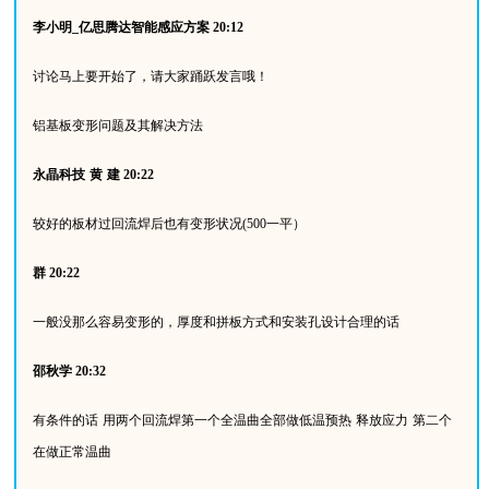
李小明
_
亿思腾达智能感应方案
20:12
讨论马上要开始了，请大家踊跃发言哦！
铝基板变形问题及其解决方法
永晶科技
黄
建
20:22
较好的板材过回流焊后也有变形状况
(500
一平）
群
20:22
一般没那么容易变形的，厚度和拼板方式和安装孔设计合理的话
邵秋学
20:32
有条件的话
用两个回流焊第一个全温曲全部做低温预热
释放应力
第二个
在做正常温曲