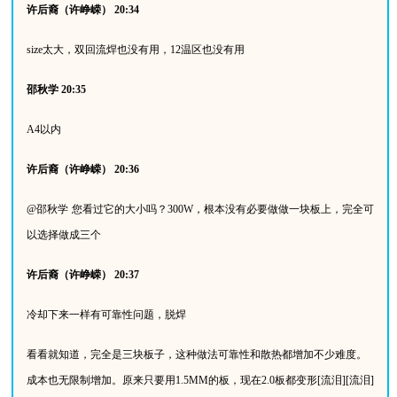
许后裔（许峥嵘）
20:34
size
太大，双回流焊也没有用，
12
温区也没有用
邵秋学
20:35
A4
以内
许后裔（许峥嵘）
20:36
@
邵秋学
您看过它的大小吗？
300W
，根本没有必要做做一块板上，完全可
以选择做成三个
许后裔（许峥嵘）
20:37
冷却下来一样有可靠性问题，脱焊
看看就知道，完全是三块板子，这种做法可靠性和散热都增加不少难度。
成本也无限制增加。原来只要用
1.5MM
的板，现在
2.0
板都变形
[
流泪
][
流泪
]