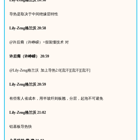
导热是取决于中间绝缘层特性
Lily-Zeng
格兰沃
20:58
@
许后裔（许峥嵘）
+
假装懂技术
对
许后裔（许峥嵘）
20:59
@Lily-Zeng
格兰沃
加上导热
2.0[
流汗
][
流汗
][
流汗
]
Lily-Zeng
格兰沃
20:59
有些客人省成本，用半玻纤则板翘，分层，起泡不可避免
Lily-Zeng
格兰沃
21:02
铝基板导热快