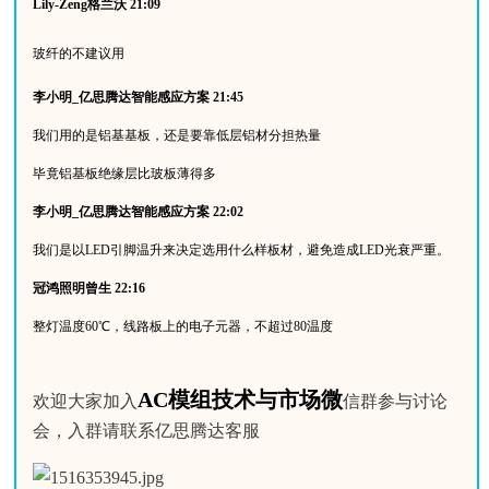
Lily-Zeng
格兰沃
21:09
玻纤的不建议用
李小明
_
亿思腾达智能感应方案
 21:45
我们用的是铝基基板，还是要靠低层铝材分担热量
毕竟铝基板绝缘层比玻板薄得多
李小明
_
亿思腾达智能感应方案
 22:02
我们是以
LED
引脚温升来决定选用什么样板材，避免造成
LED
光衰严重。
冠鸿照明曾生
 22:16
整灯温度
60
℃
，线路板上的电子元器，不超过
80
温度
AC模组技术与市场微
欢迎大家加入
信群参与讨论
会，入群请联系亿思腾达客服