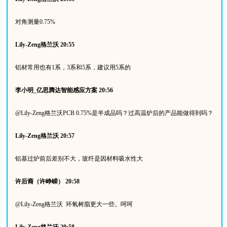
对角测量
0.75%
Lily-Zeng
格兰沃
20:55
铝材常用也有
1
系，
3
系和
5
系，建议用
5
系的
李小明
_
亿思腾达智能感应方案
20:56
@Lily-Zeng
格兰沃
PCB 0.75%
是半成品吗？过高温炉后的产品能做得到吗？
Lily-Zeng
格兰沃
20:57
铝基过炉前后差别不大，玻纤是因材料吸水性大
许后裔（许峥嵘）
20:58
@Lily-Zeng
格兰沃
环氧树脂更大一些。呵呵
Lily-Zeng
格兰沃
20:58