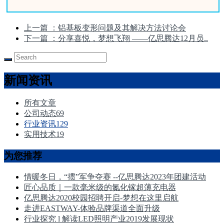
上一篇
：铝基板变形问题及其解决方法讨论会
下一篇
：分享喜悦，梦想飞翔 ——亿思腾达12月员..
新闻资讯
所有文章
公司动态
69
行业资讯
129
实用技术
19
为您推荐
情暖冬日，“掼”军争夺赛 --亿思腾达2023年团建活动
匠心品质｜一款毫米级的氮化镓超薄充电器
亿思腾达2020校园招聘开启-梦想在这里启航
走进EASTWAY-体验品牌渠道全面升级
行业探究 l 解读LED照明产业2019发展现状