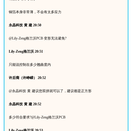
铜箔本身非常薄，不会有太多应力
永晶科技
黄
建
20:50
@Lily-Zeng
格兰沃
PCB
变形无法避免
?
Lily-Zeng
格兰沃
20:51
只能说控制在多少翘曲度内
许后裔（许峥嵘）
20:52
@
永晶科技
黄
建议您双拼就可以了，建议都是正方形
永晶科技
黄
建
20:52
多少符合要求
?@Lily-Zeng
格兰沃
PCB
Lily-Zeng
格兰沃
20:53