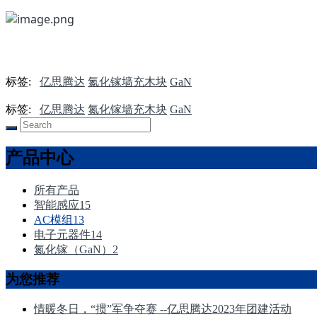
标签:
亿思腾达
氮化镓墙充木块
GaN
标签:
亿思腾达
氮化镓墙充木块
GaN
产品中心
所有产品
智能感应
15
AC模组
13
电子元器件
14
氮化镓（GaN）
2
为您推荐
情暖冬日，“掼”军争夺赛 --亿思腾达2023年团建活动