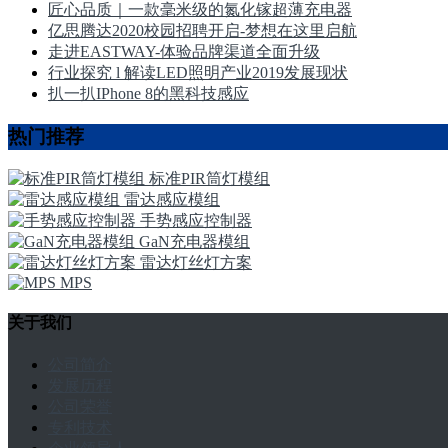
匠心品质｜一款毫米级的氮化镓超薄充电器
亿思腾达2020校园招聘开启-梦想在这里启航
走进EASTWAY-体验品牌渠道全面升级
行业探究 l 解读LED照明产业2019发展现状
扒一扒IPhone 8的黑科技感应
热门推荐
标准PIR筒灯模组
雷达感应模组
手势感应控制器
GaN充电器模组
雷达灯丝灯方案
MPS
关于我们
公司简介
发展历程
公司荣誉
专利技术