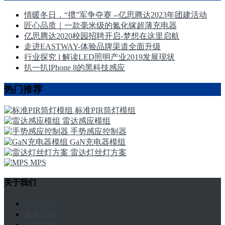
情暖冬日，“掼”军争夺赛 --亿思腾达2023年团建活动
匠心品质｜一款毫米级的氮化镓超薄充电器
亿思腾达2020校园招聘开启-梦想在这里启航
走进EASTWAY-体验品牌渠道全面升级
行业探究 l 解读LED照明产业2019发展现状
扒一扒IPhone 8的黑科技感应
热门推荐
标准PIR筒灯模组
雷达感应模组
手势感应控制器
GaN充电器模组
雷达灯丝灯方案
MPS
关于我们
公司简介
发展历程
公司荣誉