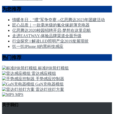
为您推荐
情暖冬日，“掼”军争夺赛 --亿思腾达2023年团建活动
匠心品质｜一款毫米级的氮化镓超薄充电器
亿思腾达2020校园招聘开启-梦想在这里启航
走进EASTWAY-体验品牌渠道全面升级
行业探究 l 解读LED照明产业2019发展现状
扒一扒IPhone 8的黑科技感应
热门推荐
标准PIR筒灯模组
雷达感应模组
手势感应控制器
GaN充电器模组
雷达灯丝灯方案
MPS
关于我们