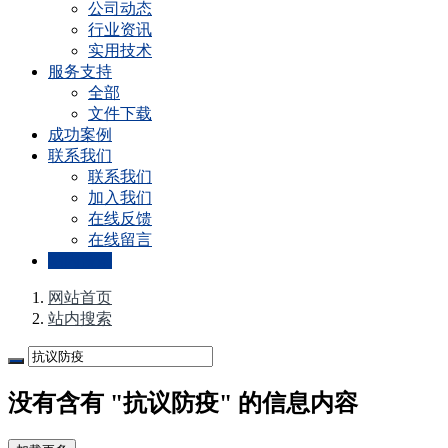
公司动态
行业资讯
实用技术
服务支持
全部
文件下载
成功案例
联系我们
联系我们
加入我们
在线反馈
在线留言
站内搜索
网站首页
站内搜索
没有含有 "抗议防疫" 的信息内容