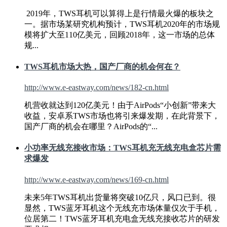
2019年，
TWS
耳机可以算得上是行情最火爆的板块之
一。据市场某研究机构预计，
TWS
耳机2020年的市场规
模将扩大至110亿美元，回顾2018年，这一市场的总体
规...
TWS
耳机市场大热，国产厂商的机会何在？
http://www.e-eastway.com/news/182-cn.html
机营收就达到120亿美元！由于AirPods“小创新”带来大
收益，安卓系
TWS
市场也将引来爆发期，在此背景下，
国产厂商的机会在哪里？AirPods的“...
小功率无线充接收市场：
TWS
耳机充无线充电盒芯片需
求爆发
http://www.e-eastway.com/news/169-cn.html
未来5年
TWS
耳机出货量将突破10亿只，风口已到。很
显然，
TWS
蓝牙耳机这个无线充市场体量仅次于手机，
位居第二！
TWS
蓝牙耳机充电盒无线充接收芯片的研发