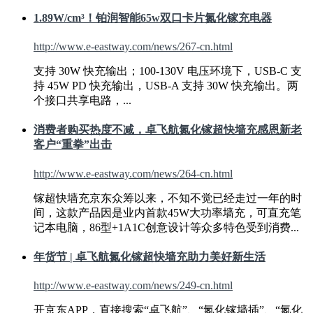
1.89W/cm³！铂润智能65w双口卡片氮化镓充电器
http://www.e-eastway.com/news/267-cn.html
支持 30W 快充输出；100-130V 电压环境下，USB-C 支
持
45W
PD 快充输出，USB-A 支持 30W 快充输出。两
个接口共享电路，...
消费者购买热度不减，卓飞航氮化镓超快墙充感恩新老
客户“重拳”出击
http://www.e-eastway.com/news/264-cn.html
镓超快墙充京东众筹以来，不知不觉已经走过一年的时
间，这款产品因是业内首款
45W
大功率墙充，可直充笔
记本电脑，86型+1A1C创意设计等众多特色受到消费...
年货节 | 卓飞航氮化镓超快墙充助力美好新生活
http://www.e-eastway.com/news/249-cn.html
开京东APP，直接搜索“卓飞航”、“氮化镓墙插”、“氮化