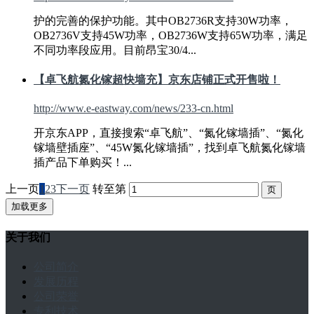
护的完善的保护功能。其中OB2736R支持30W功率，
OB2736V支持
45W
功率，OB2736W支持65W功率，满足
不同功率段应用。目前昂宝30/4...
【卓飞航氮化镓超快墙充】京东店铺正式开售啦！
http://www.e-eastway.com/news/233-cn.html
开京东APP，直接搜索“卓飞航”、“氮化镓墙插”、“氮化
镓墙壁插座”、“
45W
氮化镓墙插”，找到卓飞航氮化镓墙
插产品下单购买！...
上一页
1
2
3
下一页
转至第
加载更多
关于我们
公司简介
发展历程
公司荣誉
专利技术